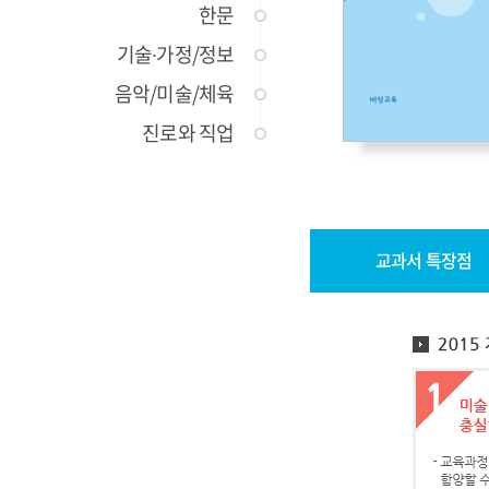
한문
기술∙가정/정보
음악/미술/체육
진로와 직업
교과서 특장점