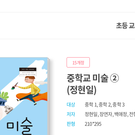
초등 
15개정
중학교 미술 ②
(정현일)
대상
중학 1, 중학 2, 중학 3
저자
정현일, 장연자, 백애정, 전
판형
210*295