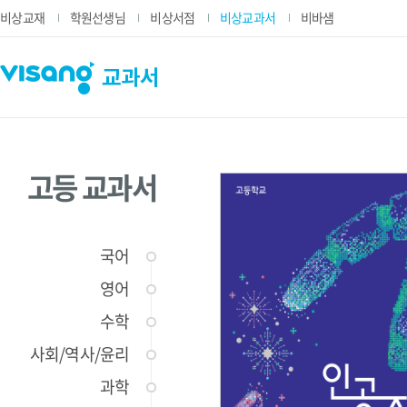
비상교재
학원선생님
비상서점
비상교과서
비바샘
고등 교과서
국어
영어
수학
사회/역사/윤리
과학