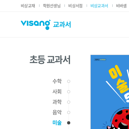
비상교재
학원선생님
비상서점
비상교과서
비바샘
VISANG 교과서
초등 교과서
수학
사회
과학
음악
미술