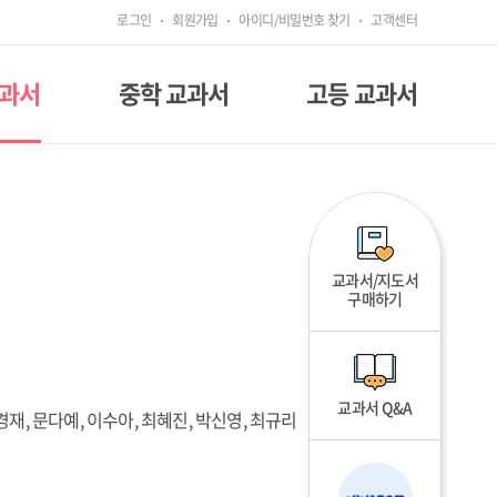
로그인
회원가입
아이디/비밀번호 찾기
고객센터
교과서
중학 교과서
고등 교과서
교과서/지도서
구매하기
교과서 Q&A
경재, 문다예, 이수아, 최혜진, 박신영, 최규리